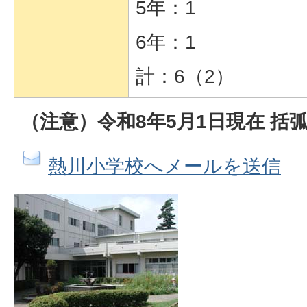
5年：1
6年：1
計：6（2）
（注意）令和8年5月1日現在 括
熱川小学校へメールを送信