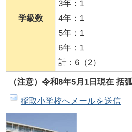
3年：1
学級数
4年：1
5年：1
6年：1
計：6（2）
（注意）令和8年5月1日現在 括
稲取小学校へメールを送信