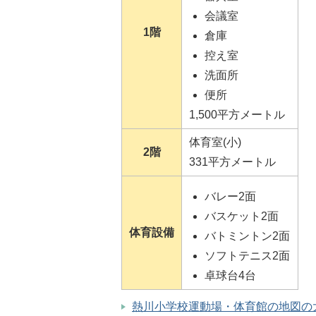
会議室
1階
倉庫
控え室
洗面所
便所
1,500平方メートル
体育室(小)
2階
331平方メートル
バレー2面
バスケット2面
体育設備
バトミントン2面
ソフトテニス2面
卓球台4台
熱川小学校運動場・体育館の地図の大き