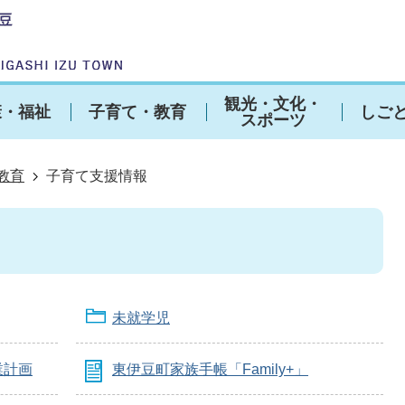
観光・文化・
康・福祉
子育て・教育
しご
スポーツ
教育
子育て支援情報
未就学児
業計画
東伊豆町家族手帳「Family+」