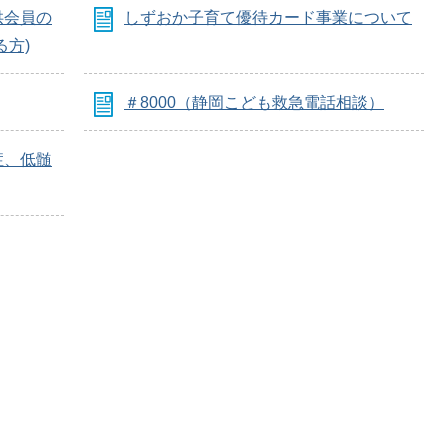
供会員の
しずおか子育て優待カード事業について
る方)
＃8000（静岡こども救急電話相談）
症、低髄