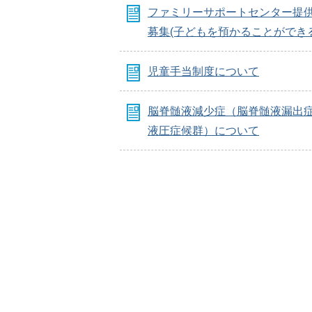
ファミリーサポートセンター提
募集(子どもを預かることができ
児童手当制度について
脳脊髄液減少症（脳脊髄液漏出
液圧症候群）について