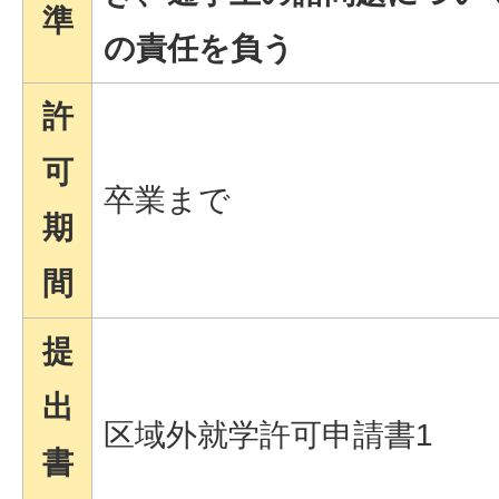
準
の責任を負う
許
可
卒業まで
期
間
提
出
区域外就学許可申請書1
書