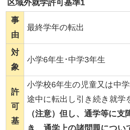
区域外就学許可基準1
事
最終学年の転出
由
対
小学6年生･中学3年生
象
小学校6年生の児童又は中学
許
途中に転出し引き続き就学
可
（注意）但し、通学等に支
基
き、通学上の諸問題につい