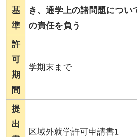
基
き、通学上の諸問題につい
準
の責任を負う
許
可
学期末まで
期
間
提
出
区域外就学許可申請書1