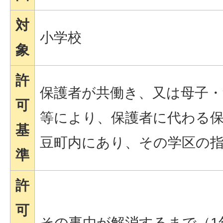
対
小学校
象
許
保護者が共働き、又は母子・
可
等により、保護者に代わる
基
豆町内にあり、その学区の
準
許
可
その事由が解消するまで（1