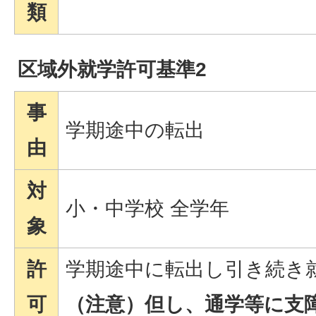
類
区域外就学許可基準2
事
学期途中の転出
由
対
小・中学校 全学年
象
許
学期途中に転出し引き続き
可
（注意）但し、通学等に支