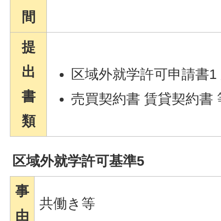
間
提
出
区域外就学許可申請書1
書
売買契約書 賃貸契約書
類
区域外就学許可基準5
事
共働き等
由