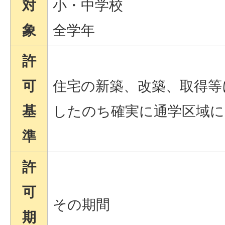
対
小・中学校
象
全学年
許
可
住宅の新築、改築、取得等
基
したのち確実に通学区域に
準
許
可
その期間
期