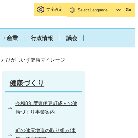
文字設定
Go
と・産業
行政情報
議会
ひがしいず健康マイレージ
健康づくり
令和8年度東伊豆町成人の健
康づくり事業案内
町の健康増進の取り組み(東