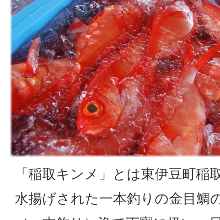
「稲取キンメ」とは東伊豆町稲
水揚げされた一本釣りの金目鯛